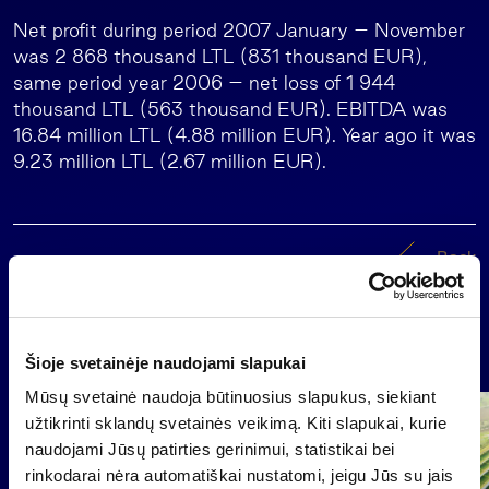
Net profit during period 2007 January – November
was 2 868 thousand LTL (831 thousand EUR),
same period year 2006 – net loss of 1 944
thousand LTL (563 thousand EUR). EBITDA was
16.84 million LTL (4.88 million EUR). Year ago it was
9.23 million LTL (2.67 million EUR).
Back
News
Šioje svetainėje naudojami slapukai
Mūsų svetainė naudoja būtinuosius slapukus, siekiant
Group
užtikrinti sklandų svetainės veikimą. Kiti slapukai, kurie
Regulated information
naudojami Jūsų patirties gerinimui, statistikai bei
rinkodarai nėra automatiškai nustatomi, jeigu Jūs su jais