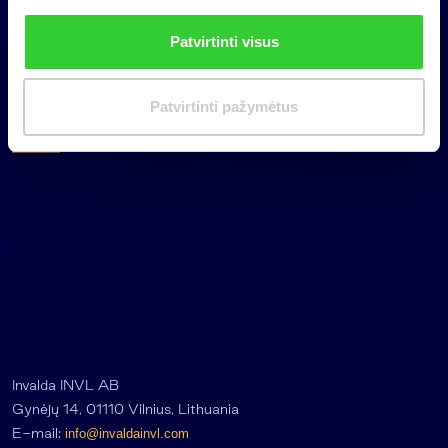
i
n
Patvirtinti visus
k
i
m
Patvirtinti pažymėtus
a
s
Invalda INVL AB
Gynėjų 14, 01110 Vilnius, Lithuania
E-mail:
info@invaldainvl.com