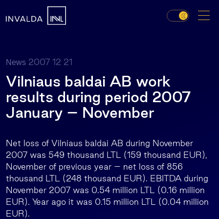
2007 12 21
News
Vilniaus baldai AB work
results during period 2007
January – November
Net loss of Vilniaus baldai AB during November
2007 was 549 thousand LTL (159 thousand EUR),
November of previous year – net loss of 856
thousand LTL (248 thousand EUR). EBITDA during
November 2007 was 0.54 million LTL (0.16 million
EUR). Year ago it was 0.15 million LTL (0.04 million
EUR).