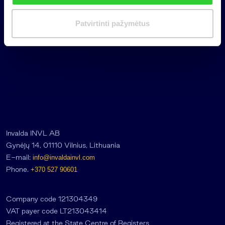
i
m
Patvirtinti pažymėtus
a
s
Invalda INVL AB
Gynėjų 14, 01110 Vilnius, Lithuania
E-mail:
info@invaldainvl.com
Phone.
+370 527 90601
Company code 121304349
VAT payer code LT213043414
Registered at the State Centre of Registers