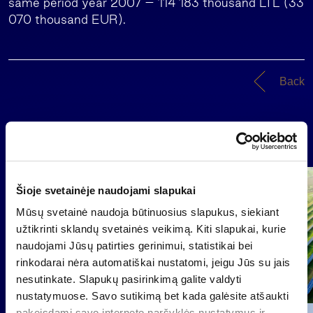
same period year 2007 – 114 183 thousand LTL (33
070 thousand EUR).
Back
News
Group
Šioje svetainėje naudojami slapukai
Regulated information
Mūsų svetainė naudoja būtinuosius slapukus, siekiant
užtikrinti sklandų svetainės veikimą. Kiti slapukai, kurie
naudojami Jūsų patirties gerinimui, statistikai bei
rinkodarai nėra automatiškai nustatomi, jeigu Jūs su jais
nesutinkate. Slapukų pasirinkimą galite valdyti
nustatymuose. Savo sutikimą bet kada galėsite atšaukti
pakeisdami savo interneto naršyklės nustatymus ir