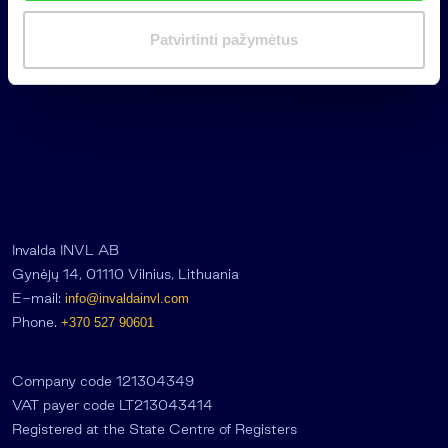
i
m
Patvirtinti pažymėtus
a
s
Invalda INVL AB
Gynėjų 14, 01110 Vilnius, Lithuania
E-mail:
info@invaldainvl.com
Phone.
+370 527 90601
Company code 121304349
VAT payer code LT213043414
Registered at the State Centre of Registers