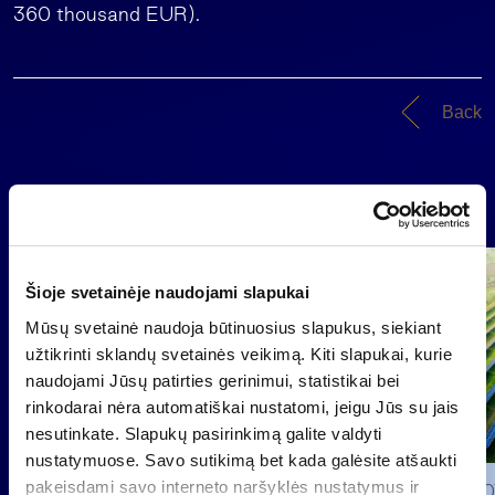
360 thousand EUR).
Back
News
Group
Šioje svetainėje naudojami slapukai
Regulated information
Mūsų svetainė naudoja būtinuosius slapukus, siekiant
užtikrinti sklandų svetainės veikimą. Kiti slapukai, kurie
naudojami Jūsų patirties gerinimui, statistikai bei
rinkodarai nėra automatiškai nustatomi, jeigu Jūs su jais
nesutinkate. Slapukų pasirinkimą galite valdyti
nustatymuose. Savo sutikimą bet kada galėsite atšaukti
pakeisdami savo interneto naršyklės nustatymus ir
2026 0