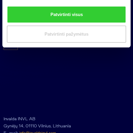
i
n
Patvirtinti visus
k
i
m
Patvirtinti pažymėtus
a
s
Invalda INVL AB
Gynėjų 14, 01110 Vilnius, Lithuania