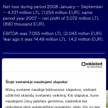
Net loss during period 2008 January – September
– 4.331 million LTL (1.254 million EUR), same
period year 2007 – net profit of 3.072 million LTL
(890 thousand EUR).
EBITDA was 7.055 million LTL (2.043 milion EUR).
Year ago it was 14,49 million LTL (4.2 million EUR).
Back
News
Šioje svetainėje naudojami slapukai
Mūsų svetainė naudoja būtinuosius slapukus, siekiant
užtikrinti sklandų svetainės veikimą. Kiti slapukai, kurie
Group
naudojami Jūsų patirties gerinimui, statistikai bei
Regulated information
rinkodarai nėra automatiškai nustatomi, jeigu Jūs su jais