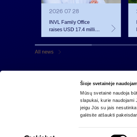
2026 07 28
ues EU
INVL Family Office
raises USD 17.4 million
ssion
for a fund investing in
the private equity
lish a
secondary market
All news
nd
Šioje svetainėje naudojam
Invalda INVL AB
Mūsų svetainė naudoja būti
Gynėjų 14, 01110 Vilnius, Lithuania
slapukai, kurie naudojami J
E-mail:
info@invaldainvl.com
jeigu Jūs su jais nesutink
Phone.
+370 527 90601
galėsite atšaukti pakeisda
S