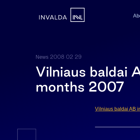
Ab
2008 02 29
News
Vilniaus baldai 
months 2007
Vilniaus baldai AB i