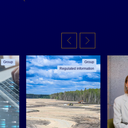
Group
Group
Regulated information