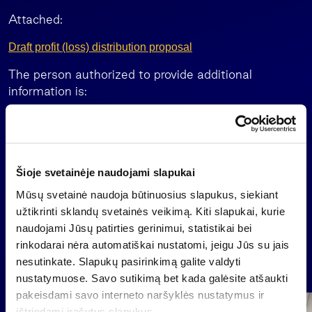
Attached:
Draft profit (loss) distribution proposal
The person authorized to provide additional
information is:
Darius Sulnis, CEO of Invalda INVL
E-mail
Darius.Sulnis@invl.com
Šioje svetainėje naudojami slapukai
Mūsų svetainė naudoja būtinuosius slapukus, siekiant
Back
užtikrinti sklandų svetainės veikimą. Kiti slapukai, kurie
naudojami Jūsų patirties gerinimui, statistikai bei
rinkodarai nėra automatiškai nustatomi, jeigu Jūs su jais
nesutinkate. Slapukų pasirinkimą galite valdyti
News
nustatymuose. Savo sutikimą bet kada galėsite atšaukti
pakeisdami savo interneto naršyklės nustatymus ir
Group
ištrindami įrašytus slapukus.