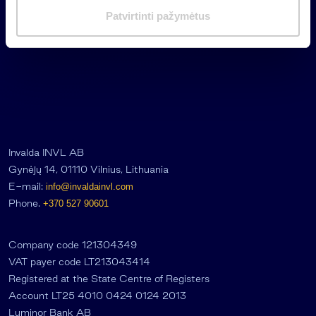
m
Patvirtinti pažymėtus
a
s
Invalda INVL AB
Gynėjų 14, 01110 Vilnius, Lithuania
E-mail:
info@invaldainvl.com
Phone.
+370 527 90601
Company code 121304349
VAT payer code LT213043414
Registered at the State Centre of Registers
Account LT25 4010 0424 0124 2013
Luminor Bank AB