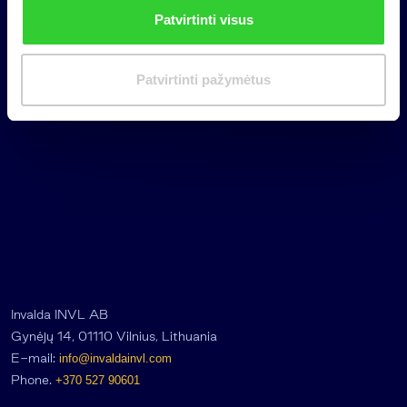
n
Patvirtinti visus
k
i
m
Patvirtinti pažymėtus
a
s
Invalda INVL AB
Gynėjų 14, 01110 Vilnius, Lithuania
E-mail:
info@invaldainvl.com
Phone.
+370 527 90601