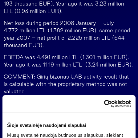
183 thousand EUR). Year ago it was 3.23 million
LTL (0.93 million EUR).
Net loss during period 2008 January – July –
4.772 million LTL (1.382 million EUR), same period
year 2007 – net profit of 2.225 million LTL (644
thousand EUR).
EBITDA was 4.491 million LTL (1.301 million EUR).
Year ago it was 11.19 million LTL (3.24 million EUR).
COMMENT: Girių bizonas UAB activity result that
is calculable with the proprietary method was not
valuated.
Back
Šioje svetainėje naudojami slapukai
Mūsų svetainė naudoja būtinuosius slapukus, siekiant