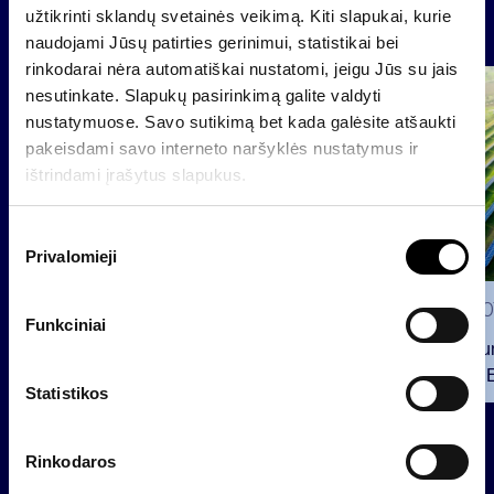
užtikrinti sklandų svetainės veikimą. Kiti slapukai, kurie
News
naudojami Jūsų patirties gerinimui, statistikai bei
rinkodarai nėra automatiškai nustatomi, jeigu Jūs su jais
Group
nesutinkate. Slapukų pasirinkimą galite valdyti
Regulated information
nustatymuose. Savo sutikimą bet kada galėsite atšaukti
pakeisdami savo interneto naršyklės nustatymus ir
ištrindami įrašytus slapukus.
S
Privalomieji
u
t
2026 0
i
Funkciniai
k
INVL Fu
i
Raised 
m
Statistikos
Public 
o
Million 
2026 07 28
p
Rinkodaros
a
INVL Family Office raises USD