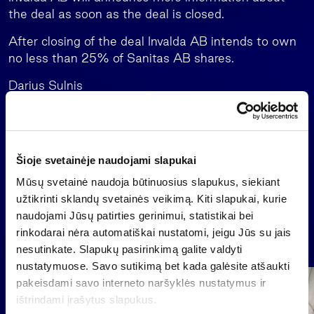
the deal as soon as the deal is closed.
After closing of the deal Invalda AB intends to own
no less than 25% of Sanitas AB shares.
Darius Sulnis
President
+370 273 4876
Šioje svetainėje naudojami slapukai
Back
Mūsų svetainė naudoja būtinuosius slapukus, siekiant
užtikrinti sklandų svetainės veikimą. Kiti slapukai, kurie
naudojami Jūsų patirties gerinimui, statistikai bei
rinkodarai nėra automatiškai nustatomi, jeigu Jūs su jais
News
nesutinkate. Slapukų pasirinkimą galite valdyti
nustatymuose. Savo sutikimą bet kada galėsite atšaukti
pakeisdami savo interneto naršyklės nustatymus ir
Group
ištrindami įrašytus slapukus.
Regulated information