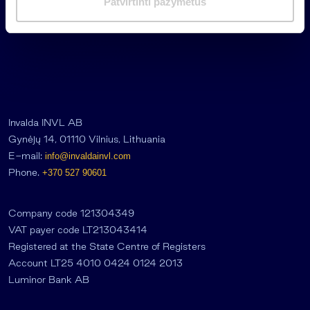
Patvirtinti pažymėtus
a
s
Invalda INVL AB
Gynėjų 14, 01110 Vilnius, Lithuania
E-mail:
info@invaldainvl.com
Phone.
+370 527 90601
Company code 121304349
VAT payer code LT213043414
Registered at the State Centre of Registers
Account LT25 4010 0424 0124 2013
Luminor Bank AB