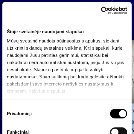
Back
News
Šioje svetainėje naudojami slapukai
Mūsų svetainė naudoja būtinuosius slapukus, siekiant
Group
užtikrinti sklandų svetainės veikimą. Kiti slapukai, kurie
Regulated information
naudojami Jūsų patirties gerinimui, statistikai bei
rinkodarai nėra automatiškai nustatomi, jeigu Jūs su jais
nesutinkate. Slapukų pasirinkimą galite valdyti
nustatymuose. Savo sutikimą bet kada galėsite atšaukti
pakeisdami savo interneto naršyklės nustatymus ir
ištrindami įrašytus slapukus.
S
2026 0
Privalomieji
u
t
Notificat
i
voting ri
Funkciniai