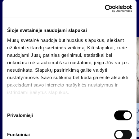
News
Šioje svetainėje naudojami slapukai
Mūsų svetainė naudoja būtinuosius slapukus, siekiant
Group
užtikrinti sklandų svetainės veikimą. Kiti slapukai, kurie
Regulated information
naudojami Jūsų patirties gerinimui, statistikai bei
rinkodarai nėra automatiškai nustatomi, jeigu Jūs su jais
nesutinkate. Slapukų pasirinkimą galite valdyti
nustatymuose. Savo sutikimą bet kada galėsite atšaukti
pakeisdami savo interneto naršyklės nustatymus ir
ištrindami įrašytus slapukus.
S
2026 0
Privalomieji
u
Notificat
t
voting ri
i
Funkciniai
k