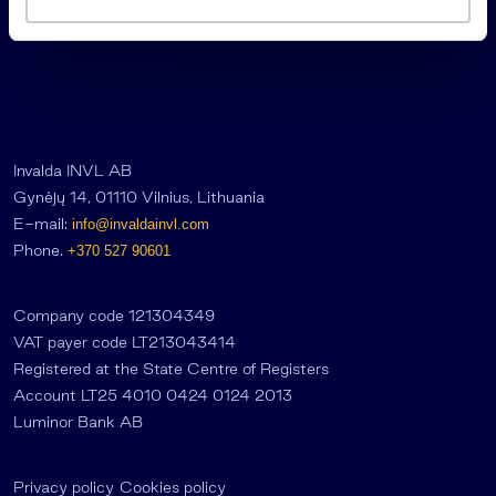
a
s
Invalda INVL AB
Gynėjų 14, 01110 Vilnius, Lithuania
E-mail:
info@invaldainvl.com
Phone.
+370 527 90601
Company code 121304349
VAT payer code LT213043414
Registered at the State Centre of Registers
Account LT25 4010 0424 0124 2013
Luminor Bank AB
Privacy policy
Cookies policy