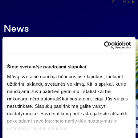
Back
News
Group
Regulated information
Šioje svetainėje naudojami slapukai
Mūsų svetainė naudoja būtinuosius slapukus, siekiant
užtikrinti sklandų svetainės veikimą. Kiti slapukai, kurie
naudojami Jūsų patirties gerinimui, statistikai bei
rinkodarai nėra automatiškai nustatomi, jeigu Jūs su jais
nesutinkate. Slapukų pasirinkimą galite valdyti
2026 0
nustatymuose. Savo sutikimą bet kada galėsite atšaukti
INVL Fu
pakeisdami savo interneto naršyklės nustatymus ir
Raised 
ištrindami įrašytus slapukus.
Public 