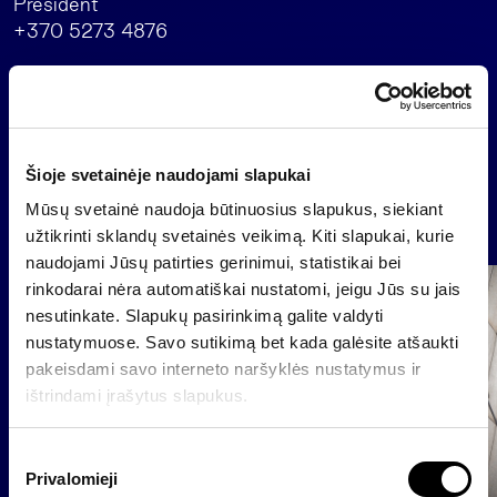
President
+370 5273 4876
Back
Šioje svetainėje naudojami slapukai
Mūsų svetainė naudoja būtinuosius slapukus, siekiant
News
užtikrinti sklandų svetainės veikimą. Kiti slapukai, kurie
naudojami Jūsų patirties gerinimui, statistikai bei
rinkodarai nėra automatiškai nustatomi, jeigu Jūs su jais
Group
nesutinkate. Slapukų pasirinkimą galite valdyti
Regulated information
nustatymuose. Savo sutikimą bet kada galėsite atšaukti
pakeisdami savo interneto naršyklės nustatymus ir
ištrindami įrašytus slapukus.
S
Privalomieji
u