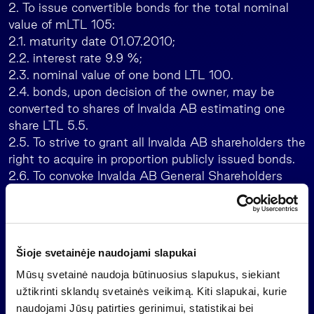
2. To issue convertible bonds for the total nominal
value of mLTL 105:
2.1. maturity date 01.07.2010;
2.2. interest rate 9.9 %;
2.3. nominal value of one bond LTL 100.
2.4. bonds, upon decision of the owner, may be
converted to shares of Invalda AB estimating one
share LTL 5.5.
2.5. To strive to grant all Invalda AB shareholders the
right to acquire in proportion publicly issued bonds.
2.6. To convoke Invalda AB General Shareholders
meeting. Confirming draft decisions of the meeting
to determine all details of convertible bonds issue.
3. To sign Letter of Intent with Dailius Juozapas
Šioje svetainėje naudojami slapukai
Miseikis and Alvydas Banys and preliminary
agreements regarding mLTL 75 non-public
Mūsų svetainė naudoja būtinuosius slapukus, siekiant
convertible bonds issue upon conditions stated
užtikrinti sklandų svetainės veikimą. Kiti slapukai, kurie
above.
naudojami Jūsų patirties gerinimui, statistikai bei