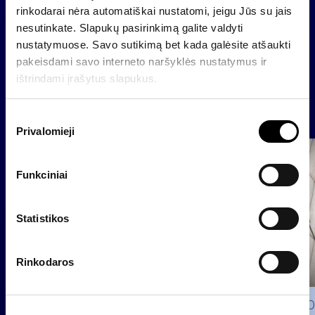
rinkodarai nėra automatiškai nustatomi, jeigu Jūs su jais
nesutinkate. Slapukų pasirinkimą galite valdyti
nustatymuose. Savo sutikimą bet kada galėsite atšaukti
Back
pakeisdami savo interneto naršyklės nustatymus ir
ištrindami įrašytus slapukus.
News
S
Privalomieji
u
t
Group
i
Regulated information
Funkciniai
k
i
m
Statistikos
o
p
Rinkodaros
a
s
i
2026 0