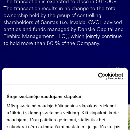
The transaction is expected to close in Q1 2009.
The transaction results in no change to the total
ownership held by the group of controlling
shareholders of Sanitas (i.e. Invalda, CVCI-advised
entities and funds managed by Danske Capital and
Firebird Management LLC), which jointly continue
to hold more than 80 % of the Company.
Back
News
Šioje svetainėje naudojami slapukai
Mūsų svetainė naudoja būtinuosius slapukus, siekiant
Group
užtikrinti sklandų svetainės veikimą. Kiti slapukai, kurie
Regulated information
naudojami Jūsų patirties gerinimui, statistikai bei
rinkodarai nėra automatiškai nustatomi, jeigu Jūs su jais