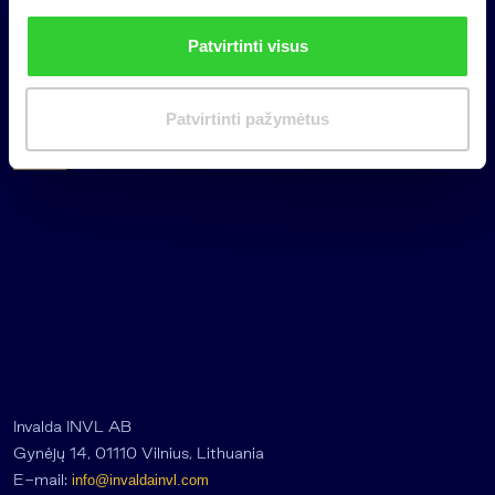
i
n
Patvirtinti visus
k
i
m
Patvirtinti pažymėtus
a
s
Invalda INVL AB
Gynėjų 14, 01110 Vilnius, Lithuania
E-mail:
info@invaldainvl.com