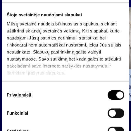
Group
Šioje svetainėje naudojami slapukai
Regulated information
Mūsų svetainė naudoja būtinuosius slapukus, siekiant
užtikrinti sklandų svetainės veikimą. Kiti slapukai, kurie
naudojami Jūsų patirties gerinimui, statistikai bei
rinkodarai nėra automatiškai nustatomi, jeigu Jūs su jais
nesutinkate. Slapukų pasirinkimą galite valdyti
nustatymuose. Savo sutikimą bet kada galėsite atšaukti
pakeisdami savo interneto naršyklės nustatymus ir
ištrindami įrašytus slapukus.
2026 0
Notificat
S
voting ri
Privalomieji
u
t
2026 07 28
i
Funkciniai
INVL Family Office raises USD
k
17.4 million for a fund investing in
i
the private equity secondary