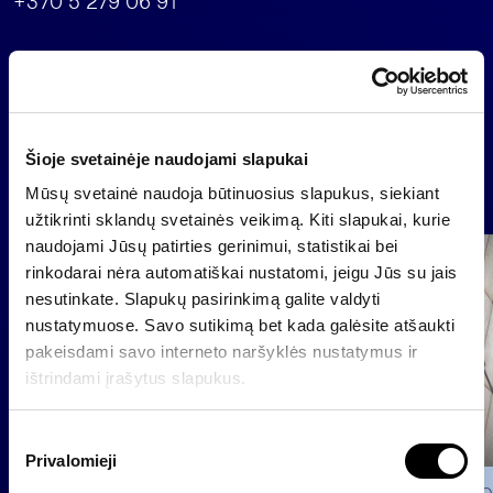
+370 5 279 06 91
Back
Šioje svetainėje naudojami slapukai
News
Mūsų svetainė naudoja būtinuosius slapukus, siekiant
užtikrinti sklandų svetainės veikimą. Kiti slapukai, kurie
naudojami Jūsų patirties gerinimui, statistikai bei
Group
rinkodarai nėra automatiškai nustatomi, jeigu Jūs su jais
Regulated information
nesutinkate. Slapukų pasirinkimą galite valdyti
nustatymuose. Savo sutikimą bet kada galėsite atšaukti
pakeisdami savo interneto naršyklės nustatymus ir
ištrindami įrašytus slapukus.
S
Privalomieji
u
t