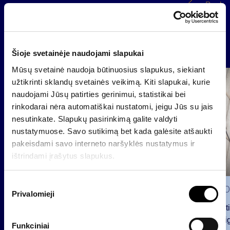
Back
News
Šioje svetainėje naudojami slapukai
Mūsų svetainė naudoja būtinuosius slapukus, siekiant
Group
užtikrinti sklandų svetainės veikimą. Kiti slapukai, kurie
Regulated information
naudojami Jūsų patirties gerinimui, statistikai bei
rinkodarai nėra automatiškai nustatomi, jeigu Jūs su jais
nesutinkate. Slapukų pasirinkimą galite valdyti
nustatymuose. Savo sutikimą bet kada galėsite atšaukti
pakeisdami savo interneto naršyklės nustatymus ir
ištrindami įrašytus slapukus.
S
2026 0
Privalomieji
u
Notificat
t
voting ri
i
Funkciniai