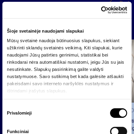
Back
News
Šioje svetainėje naudojami slapukai
Mūsų svetainė naudoja būtinuosius slapukus, siekiant
Group
užtikrinti sklandų svetainės veikimą. Kiti slapukai, kurie
Regulated information
naudojami Jūsų patirties gerinimui, statistikai bei
rinkodarai nėra automatiškai nustatomi, jeigu Jūs su jais
nesutinkate. Slapukų pasirinkimą galite valdyti
nustatymuose. Savo sutikimą bet kada galėsite atšaukti
pakeisdami savo interneto naršyklės nustatymus ir
ištrindami įrašytus slapukus.
S
2026 0
Privalomieji
u
Notificat
t
voting ri
i
Funkciniai