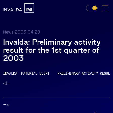
2003 04 29
News
Invalda: Preliminary activity
result for the 1st quarter of
2003
INVALDA  MATERIAL EVENT    PRELIMINARY ACTIVITY RESULT
<!–
–>