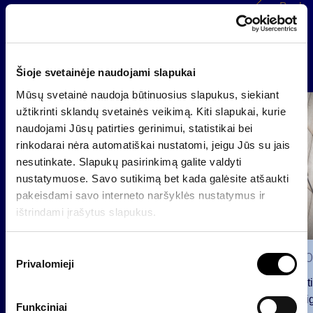
Back
News
Šioje svetainėje naudojami slapukai
Mūsų svetainė naudoja būtinuosius slapukus, siekiant
Group
užtikrinti sklandų svetainės veikimą. Kiti slapukai, kurie
Regulated information
naudojami Jūsų patirties gerinimui, statistikai bei
rinkodarai nėra automatiškai nustatomi, jeigu Jūs su jais
nesutinkate. Slapukų pasirinkimą galite valdyti
nustatymuose. Savo sutikimą bet kada galėsite atšaukti
pakeisdami savo interneto naršyklės nustatymus ir
ištrindami įrašytus slapukus.
S
2026 0
Privalomieji
u
Notificat
t
voting ri
i
Funkciniai