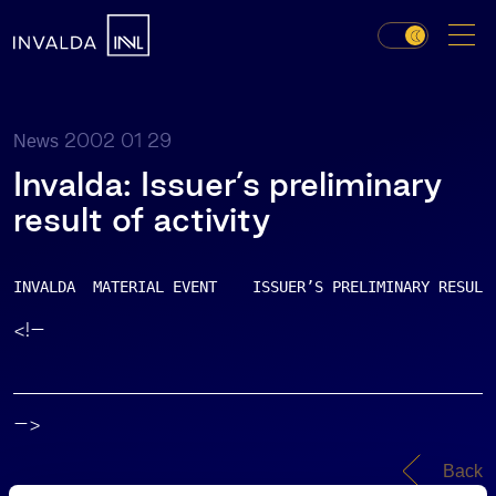
2002 01 29
News
Invalda: Issuer’s preliminary
result of activity
INVALDA  MATERIAL EVENT    ISSUER’S PRELIMINARY RESULT
<!–
–>
Back