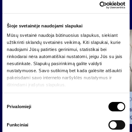
News
Šioje svetainėje naudojami slapukai
Mūsų svetainė naudoja būtinuosius slapukus, siekiant
Group
užtikrinti sklandų svetainės veikimą. Kiti slapukai, kurie
Regulated information
naudojami Jūsų patirties gerinimui, statistikai bei
rinkodarai nėra automatiškai nustatomi, jeigu Jūs su jais
nesutinkate. Slapukų pasirinkimą galite valdyti
nustatymuose. Savo sutikimą bet kada galėsite atšaukti
pakeisdami savo interneto naršyklės nustatymus ir
ištrindami įrašytus slapukus.
2026 0
S
Privalomieji
u
Notificat
t
voting ri
i
Funkciniai
2026 07 28
k