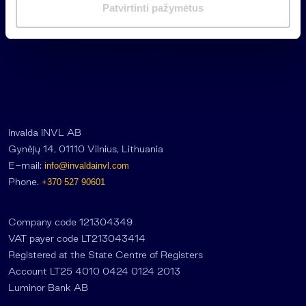
m
Patvirtinti pažymėtus
a
s
Invalda INVL AB
Gynėjų 14, 01110 Vilnius, Lithuania
E-mail:
info@invaldainvl.com
Phone.
+370 527 90601
Company code 121304349
VAT payer code LT213043414
Registered at the State Centre of Registers
Account LT25 4010 0424 0124 2013
Luminor Bank AB