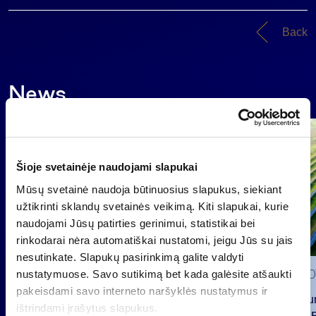
Back
News
Group
Regulated information
Šioje svetainėje naudojami slapukai
Mūsų svetainė naudoja būtinuosius slapukus, siekiant
užtikrinti sklandų svetainės veikimą. Kiti slapukai, kurie
naudojami Jūsų patirties gerinimui, statistikai bei
rinkodarai nėra automatiškai nustatomi, jeigu Jūs su jais
nesutinkate. Slapukų pasirinkimą galite valdyti
2026 0
nustatymuose. Savo sutikimą bet kada galėsite atšaukti
pakeisdami savo interneto naršyklės nustatymus ir
INVL Fu
ištrindami įrašytus slapukus.