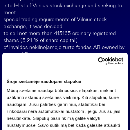
into I-list of Vilnius stock exchange and seeking to
meet
special trading requirements of Vilnius stock
exchange, it was decided
to sell not more than 415165 ordinary registered
shares (5,21 % of share capital)
of Invaldos nekilnojamojo turto fondas AB owned by
Invalda AB.
Vytautas Bucas
Member of the Board
+370 5 279 06 02
Šioje svetainėje naudojami slapukai
Mūsų svetainė naudoja būtinuosius slapukus, siekiant
užtikrinti sklandų svetainės veikimą. Kiti slapukai, kurie
naudojami Jūsų patirties gerinimui, statistikai bei
Back
rinkodarai nėra automatiškai nustatomi, jeigu Jūs su jais
nesutinkate. Slapukų pasirinkimą galite valdyti
nustatymuose. Savo sutikimą bet kada galėsite atšaukti