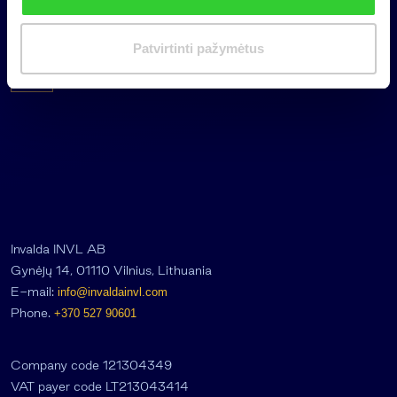
the private equity secondary
i
market
m
Patvirtinti pažymėtus
a
s
Invalda INVL AB
Gynėjų 14, 01110 Vilnius, Lithuania
E-mail:
info@invaldainvl.com
Phone.
+370 527 90601
Company code 121304349
VAT payer code LT213043414