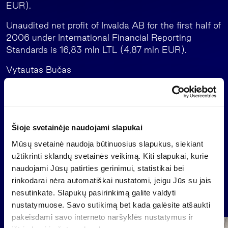
EUR).
Unaudited net profit of Invalda AB for the first half of
2006 under International Financial Reporting
Standards is 16,83 mln LTL (4,87 mln EUR).
Vytautas Bučas
Member of the Board
+370 5 279 06 02
Šioje svetainėje naudojami slapukai
Mūsų svetainė naudoja būtinuosius slapukus, siekiant
Back
užtikrinti sklandų svetainės veikimą. Kiti slapukai, kurie
naudojami Jūsų patirties gerinimui, statistikai bei
rinkodarai nėra automatiškai nustatomi, jeigu Jūs su jais
nesutinkate. Slapukų pasirinkimą galite valdyti
News
nustatymuose. Savo sutikimą bet kada galėsite atšaukti
pakeisdami savo interneto naršyklės nustatymus ir