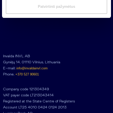
m
Patvirtinti pažymėtus
a
s
Invalda INVL AB
Gynėjų 14, 01110 Vilnius, Lithuania
E-mail:
info@invaldainvl.com
Phone.
+370 527 90601
Company code 121304349
VAT payer code LT213043414
Registered at the State Centre of Registers
Account LT25 4010 0424 0124 2013