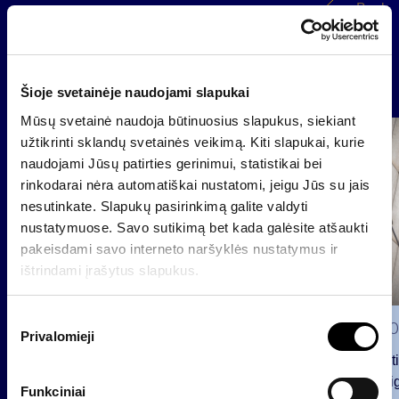
Back
News
Šioje svetainėje naudojami slapukai
Mūsų svetainė naudoja būtinuosius slapukus, siekiant
Group
užtikrinti sklandų svetainės veikimą. Kiti slapukai, kurie
Regulated information
naudojami Jūsų patirties gerinimui, statistikai bei
rinkodarai nėra automatiškai nustatomi, jeigu Jūs su jais
nesutinkate. Slapukų pasirinkimą galite valdyti
nustatymuose. Savo sutikimą bet kada galėsite atšaukti
pakeisdami savo interneto naršyklės nustatymus ir
ištrindami įrašytus slapukus.
S
2026 0
Privalomieji
u
Notificat
t
voting ri
i
Funkciniai