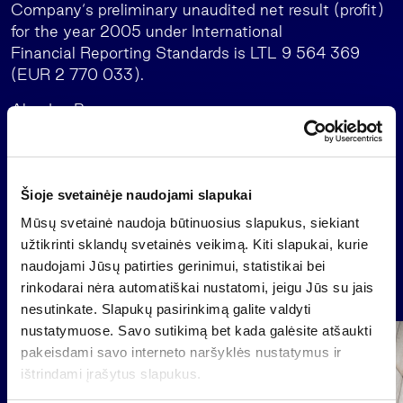
Company‘s preliminary unaudited net result (profit)
for the year 2005 under International
Financial Reporting Standards is LTL 9 564 369
(EUR 2 770 033).
Alvydas Banys
Chairman of the Board
Šioje svetainėje naudojami slapukai
Back
Mūsų svetainė naudoja būtinuosius slapukus, siekiant
užtikrinti sklandų svetainės veikimą. Kiti slapukai, kurie
naudojami Jūsų patirties gerinimui, statistikai bei
News
rinkodarai nėra automatiškai nustatomi, jeigu Jūs su jais
nesutinkate. Slapukų pasirinkimą galite valdyti
nustatymuose. Savo sutikimą bet kada galėsite atšaukti
Group
pakeisdami savo interneto naršyklės nustatymus ir
Regulated information
ištrindami įrašytus slapukus.