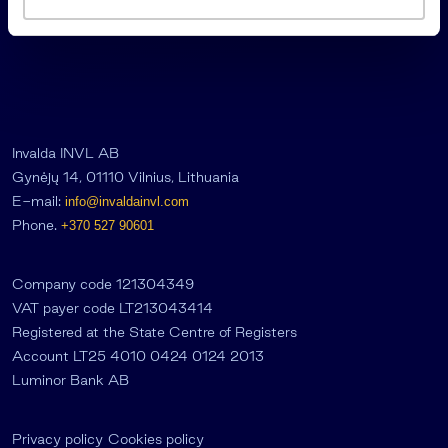
a
s
Invalda INVL AB
Gynėjų 14, 01110 Vilnius, Lithuania
E-mail:
info@invaldainvl.com
Phone.
+370 527 90601
Company code 121304349
VAT payer code LT213043414
Registered at the State Centre of Registers
Account LT25 4010 0424 0124 2013
Luminor Bank AB
Privacy policy
Cookies policy