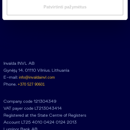
m
Patvirtinti pažymėtus
a
s
Invalda INVL AB
Gynėjų 14, 01110 Vilnius, Lithuania
E-mail:
info@invaldainvl.com
Phone.
+370 527 90601
Company code 121304349
VAT payer code LT213043414
Registered at the State Centre of Registers
Account LT25 4010 0424 0124 2013
Luminor Bank AB