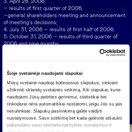
3. April 28, 2006:
– results of first quarter of 2006;
–general shareholders meeting and announcement
of meeting’s decisions;
4. July 31, 2006 – results of first half of 2006;
5. October 31, 2006 – results of third quarter of
2006 and nine months.
Alvydas Banys
Chairman of the Board
Šioje svetainėje naudojami slapukai
Mūsų svetainė naudoja būtinuosius slapukus, siekiant
Back
užtikrinti sklandų svetainės veikimą. Kiti slapukai, kurie
naudojami Jūsų patirties gerinimui, statistikai bei
rinkodarai nėra automatiškai nustatomi, jeigu Jūs su jais
nesutinkate. Slapukų pasirinkimą galite valdyti
News
nustatymuose. Savo sutikimą bet kada galėsite atšaukti
pakeisdami savo interneto naršyklės nustatymus ir
Group