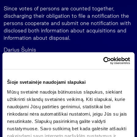
Since votes of persons are counted together,
discharging their obligation to file a notification the
persons cooperate and submit one notification with
disclosed both information about acquisitions and
information about disposal.
Darius Šulnis
President
+370 5 273 48 76
18 04 2007 acquisition.pdf
Šioje svetainėje naudojami slapukai
Mūsų svetainė naudoja būtinuosius slapukus, siekiant
užtikrinti sklandų svetainės veikimą. Kiti slapukai, kurie
Back
naudojami Jūsų patirties gerinimui, statistikai bei
rinkodarai nėra automatiškai nustatomi, jeigu Jūs su jais
nesutinkate. Slapukų pasirinkimą galite valdyti
News
nustatymuose. Savo sutikimą bet kada galėsite atšaukti
pakeisdami savo interneto naršyklės nustatymus ir