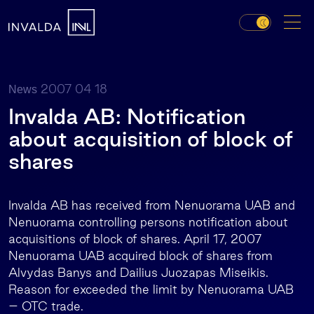
2007 04 18
News
Invalda AB: Notification
about acquisition of block of
shares
Invalda AB has received from Nenuorama UAB and
Nenuorama controlling persons notification about
acquisitions of block of shares. April 17, 2007
Nenuorama UAB acquired block of shares from
Alvydas Banys and Dailius Juozapas Miseikis.
Reason for exceeded the limit by Nenuorama UAB
– OTC trade.