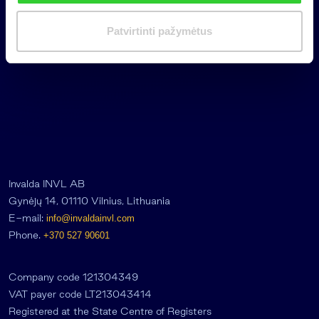
i
market
m
Patvirtinti pažymėtus
a
s
Invalda INVL AB
Gynėjų 14, 01110 Vilnius, Lithuania
E-mail:
info@invaldainvl.com
Phone.
+370 527 90601
Company code 121304349
VAT payer code LT213043414
Registered at the State Centre of Registers