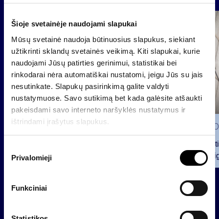
Group
Šioje svetainėje naudojami slapukai
Regulated information
Mūsų svetainė naudoja būtinuosius slapukus, siekiant
užtikrinti sklandų svetainės veikimą. Kiti slapukai, kurie
naudojami Jūsų patirties gerinimui, statistikai bei
rinkodarai nėra automatiškai nustatomi, jeigu Jūs su jais
nesutinkate. Slapukų pasirinkimą galite valdyti
nustatymuose. Savo sutikimą bet kada galėsite atšaukti
pakeisdami savo interneto naršyklės nustatymus ir
ištrindami įrašytus slapukus.
2026 0
Notificat
S
voting ri
Privalomieji
u
t
2026 07 28
i
Funkciniai
INVL Family Office raises USD
k
17.4 million for a fund investing in
i
the private equity secondary
m
Statistikos