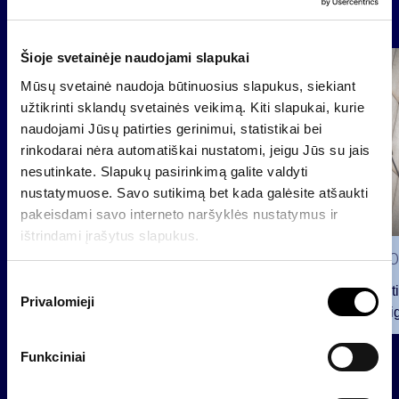
News
Šioje svetainėje naudojami slapukai
Group
Mūsų svetainė naudoja būtinuosius slapukus, siekiant
Regulated information
užtikrinti sklandų svetainės veikimą. Kiti slapukai, kurie
naudojami Jūsų patirties gerinimui, statistikai bei
rinkodarai nėra automatiškai nustatomi, jeigu Jūs su jais
nesutinkate. Slapukų pasirinkimą galite valdyti
nustatymuose. Savo sutikimą bet kada galėsite atšaukti
pakeisdami savo interneto naršyklės nustatymus ir
ištrindami įrašytus slapukus.
2026 0
S
Notificat
Privalomieji
u
voting ri
t
i
2026 07 28
Funkciniai
k
INVL Family Office raises USD
i