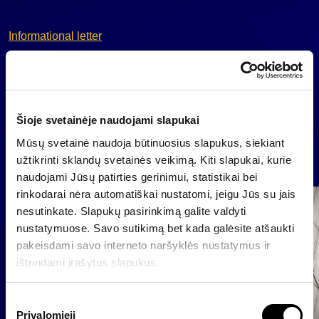
Informational letter
Back
Šioje svetainėje naudojami slapukai
Mūsų svetainė naudoja būtinuosius slapukus, siekiant
News
užtikrinti sklandų svetainės veikimą. Kiti slapukai, kurie
naudojami Jūsų patirties gerinimui, statistikai bei
rinkodarai nėra automatiškai nustatomi, jeigu Jūs su jais
Group
nesutinkate. Slapukų pasirinkimą galite valdyti
Regulated information
nustatymuose. Savo sutikimą bet kada galėsite atšaukti
pakeisdami savo interneto naršyklės nustatymus ir
ištrindami įrašytus slapukus.
S
Privalomieji
u