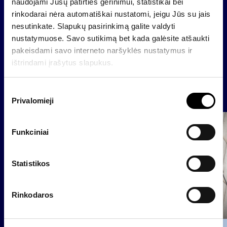
naudojami Jūsų patirties gerinimui, statistikai bei
(+370 5) 279 06 91
rinkodarai nėra automatiškai nustatomi, jeigu Jūs su jais
nesutinkate. Slapukų pasirinkimą galite valdyti
nustatymuose. Savo sutikimą bet kada galėsite atšaukti
Back
pakeisdami savo interneto naršyklės nustatymus ir
ištrindami įrašytus slapukus.
News
S
Privalomieji
u
t
Group
i
Funkciniai
Regulated information
k
i
m
Statistikos
o
p
Rinkodaros
a
s
i