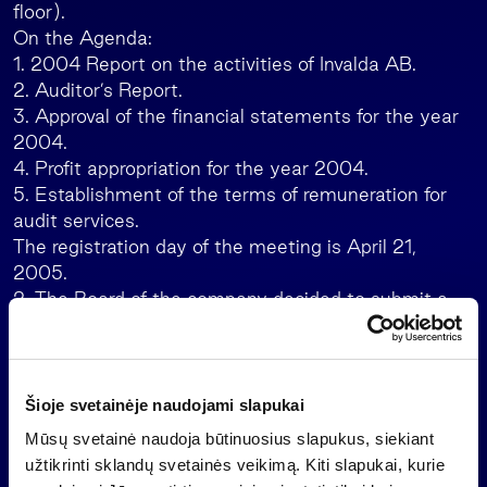
floor).
On the Agenda:
1. 2004 Report on the activities of Invalda AB.
2. Auditor’s Report.
3. Approval of the financial statements for the year
2004.
4. Profit appropriation for the year 2004.
5. Establishment of the terms of remuneration for
audit services.
The registration day of the meeting is April 21,
2005.
2. The Board of the company decided to submit a
proposal to the GMS to pay
dividend to shareholders in the amount of 15
(fifteen) cents per share of 1
(one) litas by nominal value.
Šioje svetainėje naudojami slapukai
Mūsų svetainė naudoja būtinuosius slapukus, siekiant
Alvydas Banys
užtikrinti sklandų svetainės veikimą. Kiti slapukai, kurie
Vice-President