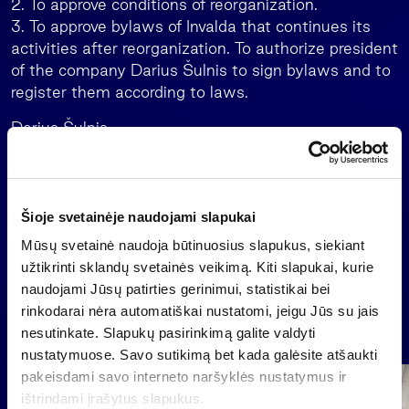
2. To approve conditions of reorganization.
3. To approve bylaws of Invalda that continues its
activities after reorganization. To authorize president
of the company Darius Šulnis to sign bylaws and to
register them according to laws.
Darius Šulnis
President
+370 5 273 48 76
Šioje svetainėje naudojami slapukai
Mūsų svetainė naudoja būtinuosius slapukus, siekiant
Back
užtikrinti sklandų svetainės veikimą. Kiti slapukai, kurie
naudojami Jūsų patirties gerinimui, statistikai bei
rinkodarai nėra automatiškai nustatomi, jeigu Jūs su jais
News
nesutinkate. Slapukų pasirinkimą galite valdyti
nustatymuose. Savo sutikimą bet kada galėsite atšaukti
pakeisdami savo interneto naršyklės nustatymus ir
Group
ištrindami įrašytus slapukus.
Regulated information