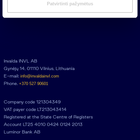
m
Patvirtinti pažymėtus
a
s
Invalda INVL AB
Gynėjų 14, 01110 Vilnius, Lithuania
E-mail:
info@invaldainvl.com
Phone.
+370 527 90601
Company code 121304349
VAT payer code LT213043414
Registered at the State Centre of Registers
Account LT25 4010 0424 0124 2013
Luminor Bank AB