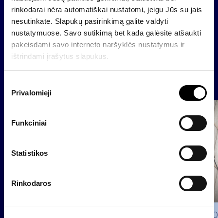
rinkodarai nėra automatiškai nustatomi, jeigu Jūs su jais
nesutinkate. Slapukų pasirinkimą galite valdyti
nustatymuose. Savo sutikimą bet kada galėsite atšaukti
Back
pakeisdami savo interneto naršyklės nustatymus ir
ištrindami įrašytus slapukus.
News
S
Privalomieji
u
t
Group
i
Funkciniai
Regulated information
k
i
m
Statistikos
o
p
Rinkodaros
a
s
i
2026 0