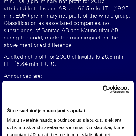
mln. EUR) preliminary net profit for 2006
attributable to Invalda AB and 66.5 mln. LTL (19.25
mln. EUR) preliminary net profit of the whole group.
Classification as associated companies, not
subsidiaries, of Sanitas AB and Kauno tiltai AB
during the audit, made the main impact on the
above mentioned difference.
Audited net profit for 2006 of Invalda is 28.8 mln.
LTL (8.34 mln. EUR).
Announced are:
Audit report
Consolidated annual report together with disclosure of
compliance with the Governance Code
Šioje svetainėje naudojami slapukai
Raimondas Rajeckas
Mūsų svetainė naudoja būtinuosius slapukus, siekiant
CFO
užtikrinti sklandų svetainės veikimą. Kiti slapukai, kurie
+370 5 263 61 29
naudojami Jūsų patirties gerinimui, statistikai bei