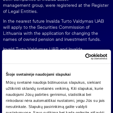
management group, were registered at the Register
of Legal Entities.
In the nearest future Invalda Turto Valdymas UAB
will apply to the Securities Commission of
Lithuania with the application for changing the
names of owned pension and investment funds.
Invald Turto Valdymas UAB and Invalda
Nekilnojamojo Turto Valdymas UAB agreement
conditions made between clients or partners will
not change and will stay valid further on.
Šioje svetainėje naudojami slapukai
Mūsų svetainė naudoja būtinuosius slapukus, siekiant
užtikrinti sklandų svetainės veikimą. Kiti slapukai, kurie
Back
naudojami Jūsų patirties gerinimui, statistikai bei
rinkodarai nėra automatiškai nustatomi, jeigu Jūs su jais
nesutinkate. Slapukų pasirinkimą galite valdyti
News
nustatymuose. Savo sutikimą bet kada galėsite atšaukti