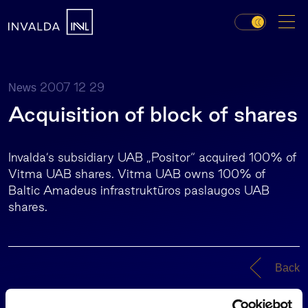
2007 12 29
News
Acquisition of block of shares
Invalda’s subsidiary UAB „Positor“ acquired 100% of
Vitma UAB shares. Vitma UAB owns 100% of
Baltic Amadeus infrastruktūros paslaugos UAB
shares.
Back