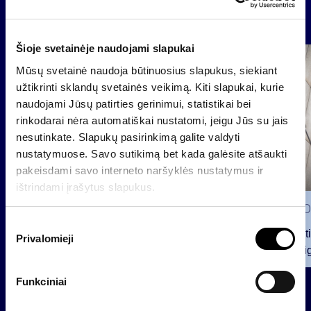
News
Šioje svetainėje naudojami slapukai
Group
Mūsų svetainė naudoja būtinuosius slapukus, siekiant
Regulated information
užtikrinti sklandų svetainės veikimą. Kiti slapukai, kurie
naudojami Jūsų patirties gerinimui, statistikai bei
rinkodarai nėra automatiškai nustatomi, jeigu Jūs su jais
nesutinkate. Slapukų pasirinkimą galite valdyti
nustatymuose. Savo sutikimą bet kada galėsite atšaukti
pakeisdami savo interneto naršyklės nustatymus ir
ištrindami įrašytus slapukus.
2026 0
S
Notificat
Privalomieji
u
voting ri
t
i
2026 07 28
Funkciniai
k
INVL Family Office raises USD
i